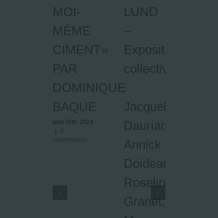
MOI-
LUND
et
MÊME
–
Con
CIMENT»
Exposition
lam
PAR
collective
par
DOMINIQUE
:
Mau
BAQUE
Jacqueline
Ben
Dauriac,
198
avril 26th, 2024
|
0
commentaire
Annick
avril 26t
|
0
comment
Doideau,
Roseline
Granet,