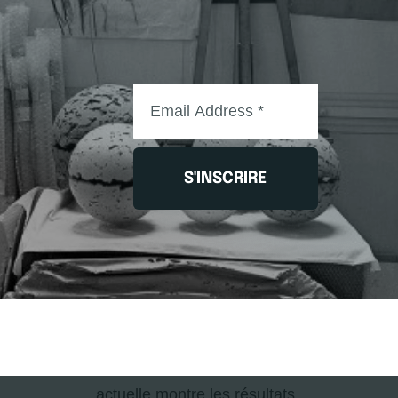
qui traverse ensuite
l’épaisseur du ciment, et
vient gonfler certaines
parties du plastique qui le
recouvre. Ces parties sont
souvent miraculeusement
choisies, laissant apparaître
S'INSCRIRE
une fois le plastique nervuré
enlevé —à mon grand
étonnement— un graphisme
différent mais de même
famille d’inspiration.
Une partie de l’exposition
actuelle montre les résultats