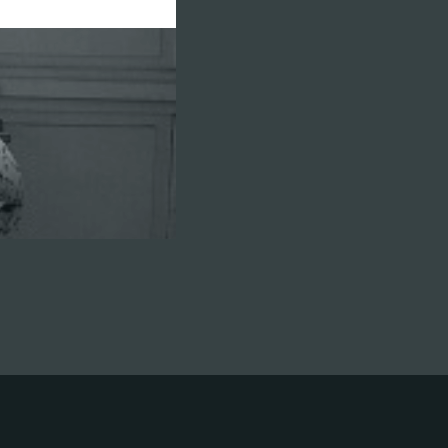
e ou plexiglass
 lithographiques sur