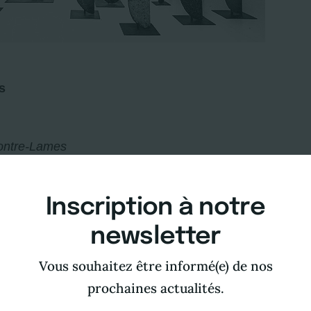
s
ontre-Lames
is du Musée d’Art Moderne.
Inscription à notre
ontre-Lames
par la Société des Amis du Musée d’Art Mo
newsletter
Vous souhaitez être informé(e) de nos
idou
prochaines actualités.
1985)
,
don de la Société des Amis du Musée d’Art Moder