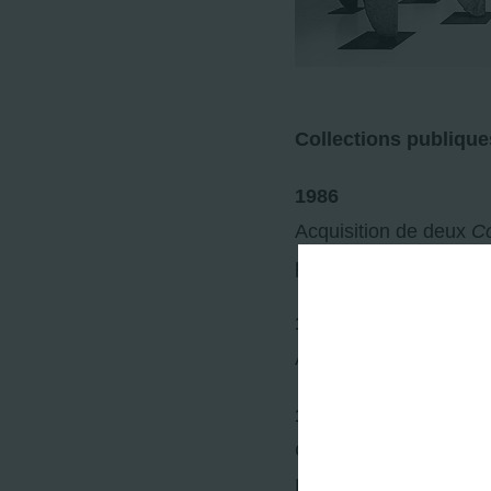
Collections publique
1986
Acquisition de deux
C
par la Société des Am
1988
Acquisition de deux
C
1992
Centre Georges Pomp
Deux
Contre-Lames
(