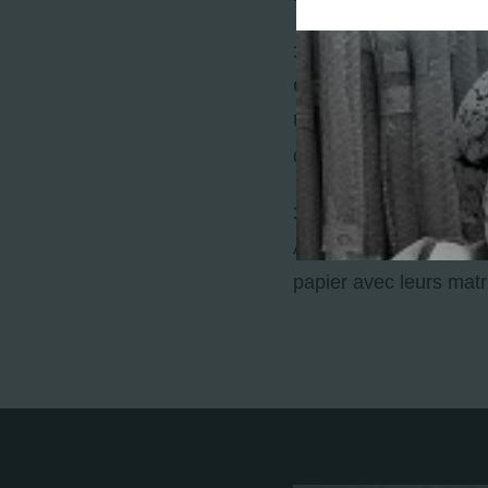
1994
Centre Georges Pomp
Une série de 15 emprei
don de l’artiste.
1996
Acquisition par la Bib
papier avec leurs matr