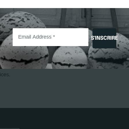
idou
ntes de ciment ou d’encre de chine sur papier, plastiqu
S'INSCRIRE
liothèque nationale d’un ensemble de dix-huit empreintes
ices.