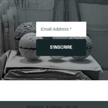
comprendre une chose par
ce qu’elle n’est pas que par
ce qu’elle est. Léonard décrit
le travail du sculpteur face à
un bloc de marbre auquel on
peut toujours enlever, jamais
S'INSCRIRE
ajouter. La matière
commande. Statue et statut
du Commandeur. L’artiste a
face à lui quelque chose qui
impose. Une figure
d’autorité. Un bloc
monolithique. Une unité à
dégrossir, à réduire, qui va