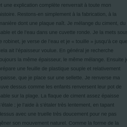
et une explication complète renverrait à toute mon
histoire. Restons-en simplement à la fabrication, à la
manière dont une plaque naît. Je mélange du ciment, du
sable et de l’eau dans une cuvette ronde. Je la mets sou
le robinet, je verse de l’eau et je « touille » jusqu’à ce qu
cela ait l’épaisseur voulue. En général je recherche
toujours la même épaisseur, le même mélange. Ensuite j
prépare une feuille de plastique souple et relativement
épaisse, que je place sur une sellette. Je renverse ma
cuve dessus comme les enfants renversent leur pot de
sable sur la plage. La flaque de ciment assez épaisse
s’étale ; je l’aide à s’étaler très lentement, en tapant
dessus avec une truelle très doucement pour ne pas
gêner son mouvement naturel. Comme la forme de la