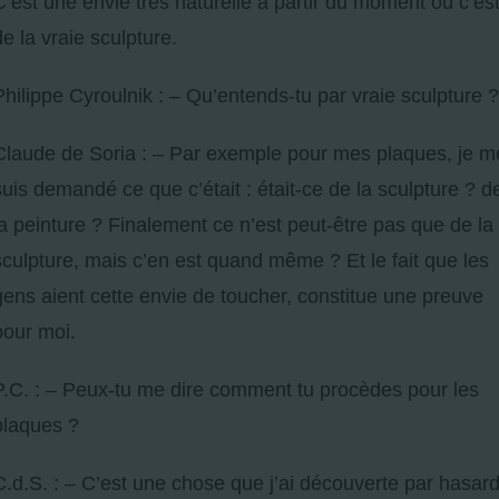
C’est une envie très naturelle à partir du moment où c’es
de la vraie sculpture.
Philippe Cyroulnik : – Qu’entends-tu par vraie sculpture ?
Claude de Soria : – Par exemple pour mes plaques, je m
suis demandé ce que c’était : était-ce de la sculpture ? d
la peinture ? Finalement ce n’est peut-être pas que de la
sculpture, mais c’en est quand même ? Et le fait que les
gens aient cette envie de toucher, constitue une preuve
pour moi.
P.C. : – Peux-tu me dire comment tu procèdes pour les
plaques ?
C.d.S. : – C’est une chose que j’ai découverte par hasar