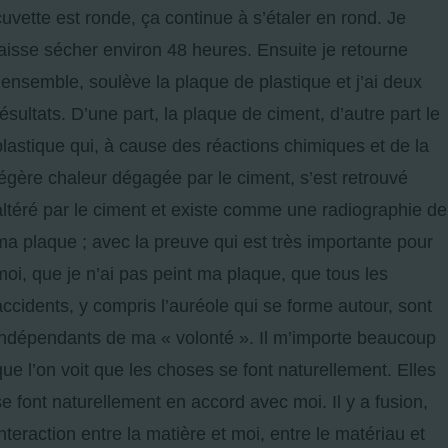
cuvette est ronde, ça continue à s’étaler en rond. Je
laisse sécher environ 48 heures. Ensuite je retourne
l’ensemble, soulève la plaque de plastique et j’ai deux
résultats. D’une part, la plaque de ciment, d’autre part le
plastique qui, à cause des réactions chimiques et de la
légère chaleur dégagée par le ciment, s’est retrouvé
altéré par le ciment et existe comme une radiographie de
ma plaque ; avec la preuve qui est très importante pour
moi, que je n’ai pas peint ma plaque, que tous les
accidents, y compris l’auréole qui se forme autour, sont
indépendants de ma « volonté ». Il m’importe beaucoup
que l’on voit que les choses se font naturellement. Elles
se font naturellement en accord avec moi. Il y a fusion,
interaction entre la matière et moi, entre le matériau et