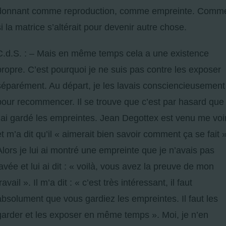
donnant comme reproduction, comme empreinte. Comm
si la matrice s’altérait pour devenir autre chose.
C.d.S. : – Mais en même temps cela a une existence
propre. C’est pourquoi je ne suis pas contre les exposer
séparément. Au départ, je les lavais consciencieusement
pour recommencer. Il se trouve que c’est par hasard que
j’ai gardé les empreintes. Jean Degottex est venu me voi
et m’a dit qu’il « aimerait bien savoir comment ça se fait »
Alors je lui ai montré une empreinte que je n’avais pas
lavée et lui ai dit : « voilà, vous avez la preuve de mon
ravail ». Il m’a dit : « c’est très intéressant, il faut
absolument que vous gardiez les empreintes. Il faut les
garder et les exposer en même temps ». Moi, je n’en