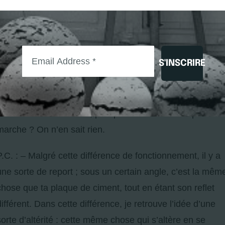
ciment, est un élément de perte, l’autre qui, sur ta plaque
de plastique, devient une présence pleine.
C.d.S. : – Oui, mais cela n’est valable que pour les
S'INSCRIRE
accidents, sous forme de tâches. Il y a aussi toute la
coloration, qui, elle, n’obéit plus à ce que tu dis. Ce que t
avances, est surtout juste pour les bulles. Par contre,
toute cette coloration là, par quel miracle est-ce que cela
marche ? On n’en sait rien.
P.C. : – Malgré cette différence de fonctionnement, il y a
une sorte de report ; sous un certain angle, c’est la mêm
chose que ta plaque de ciment, tout en étant son reflet
différent. Dans cette différence, je retrouve l’idée d’une
sorte d’altérité : cette même chose qui s’altère en se