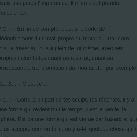
avais pas perçu l’importance. Il m’en a fait prendre
conscience.
P.C. : – En fin de compte, c’est une sorte de
dédoublement du travail propre du matériau. Par deux
fois, le matériau joue à plein de lui-même, avec ses
propres incertitudes quant au résultat, quant au
processus de transformation du mou au dur par exemple
C.d.S. : – C’est cela.
P.C. : – Dans la plupart de tes sculptures récentes, il y a
une forme qui revient tout le temps, c’est le cercle, la
sphère. Est-ce une forme qui est venue par hasard et qu
tu as accepté comme telle, ou y a-t-il quelque chose qui t