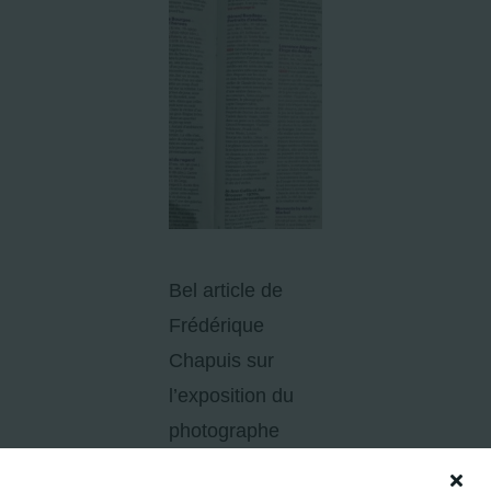
Bel article de
Frédérique
Chapuis sur
l’exposition du
photographe
Gérard Rondeau