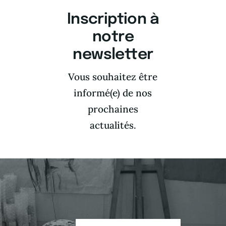
à l’atelier Claude
Inscription à
de Soria,
notre
boulevard
newsletter
Raspail à Paris.
L’exposition dure
Vous souhaitez être
jusqu’à Noël.
informé(e) de nos
prochaines
N’hésitez pas à
actualités.
réserver votre
visite.