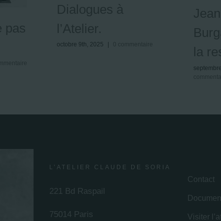
Dialogues à
Jean
 pas
l’Atelier.
Burg
octobre 9th, 2025
|
0 commentaire
la r
mmentaire
septembre
commenta
L’ATELIER CLAUDE DE SORIA
Contact
221 Bd Raspail
Document
75014 Paris
Visiter l’a