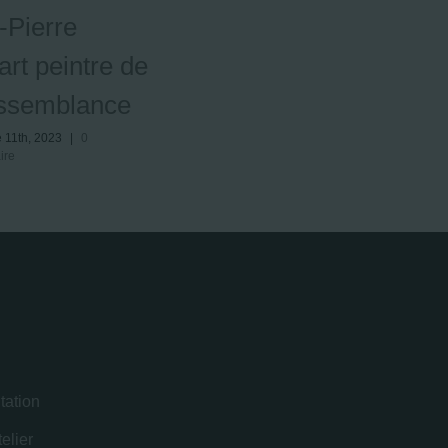
PORTRAITS
-Pierre
D’ATELIERS
art peintre de
juillet 23rd, 2022
|
0 commentaire
essemblance
 11th, 2023
|
0
ire
ation
telier