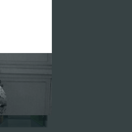
GÉRARD
RONDEAU /