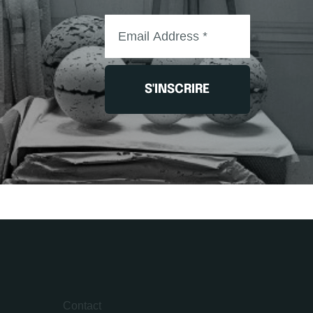
S'INSCRIRE
L’ATELIER CLAUDE DE SORIA
221 Bd Raspail
75014 Paris
France
Contact